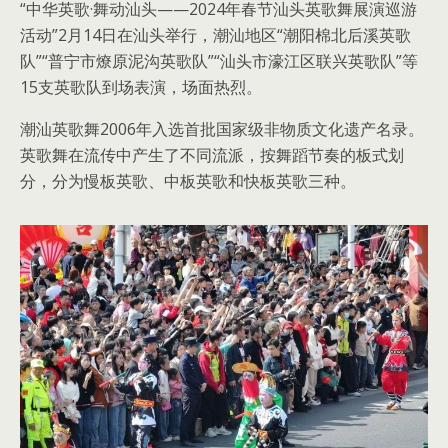
“中华英歌·舞动汕头——2024年春节汕头英歌舞展演巡游
活动”2月14日在汕头举行，潮汕地区“潮阳棉北后溪英歌
队”“普宁市燎原泥沟英歌队”“汕头市濠江区联兴英歌队”等
15支英歌队到场表演，场面热烈。
潮汕英歌舞2006年入选首批国家级非物质文化遗产名录。
英歌舞在流传中产生了不同流派，按舞蹈节奏的板式划
分，分为慢板英歌、中板英歌和快板英歌三种。