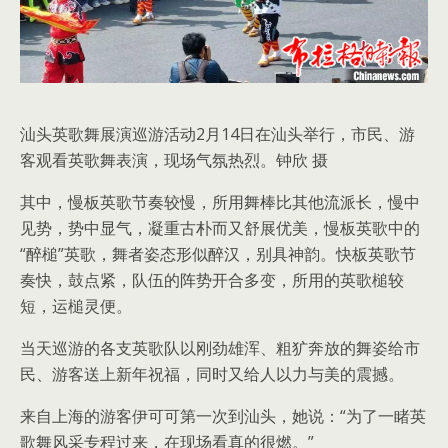
汕头英歌舞展演巡游活动2月14日在汕头举行，市民、游
客观看英歌舞表演，现场气氛热烈。钟欣 摄
其中，慢板英歌节奏较慢，所用舞棒比其他流派长，慢中
见势，势中显气，凝重古朴而又舒展优美，慢板英歌中的
“醉槌”英歌，舞者姿态形似醉汉，别具神韵。快板英歌节
奏快，鼓点紧，队伍的阵势开合多变，所用的英歌槌较
短，运槌灵便。
当天巡游的各支英歌队以刚劲雄浑、粗犷奔放的舞姿给市
民、游客送上新年祝福，同时又给人以力与美的震撼。
来自上海的游客伊可可第一次到汕头，她说：“为了一睹英
歌舞风采专程过来，在现场看真的很燃。”