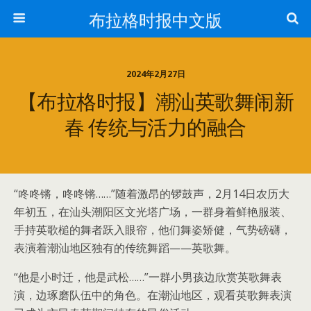
布拉格时报中文版
2024年2月27日
【布拉格时报】潮汕英歌舞闹新
春 传统与活力的融合
“咚咚锵，咚咚锵……”随着激昂的锣鼓声，2月14日农历大
年初五，在汕头潮阳区文光塔广场，一群身着鲜艳服装、
手持英歌槌的舞者跃入眼帘，他们舞姿矫健，气势磅礴，
表演着潮汕地区独有的传统舞蹈——英歌舞。
“他是小时迁，他是武松……”一群小男孩边欣赏英歌舞表
演，边琢磨队伍中的角色。在潮汕地区，观看英歌舞表演