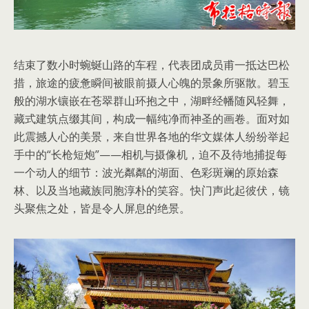
结束了数小时蜿蜒山路的车程，代表团成员甫一抵达巴松
措，旅途的疲惫瞬间被眼前摄人心魄的景象所驱散。碧玉
般的湖水镶嵌在苍翠群山环抱之中，湖畔经幡随风轻舞，
藏式建筑点缀其间，构成一幅纯净而神圣的画卷。面对如
此震撼人心的美景，来自世界各地的华文媒体人纷纷举起
手中的“长枪短炮”——相机与摄像机，迫不及待地捕捉每
一个动人的细节：波光粼粼的湖面、色彩斑斓的原始森
林、以及当地藏族同胞淳朴的笑容。快门声此起彼伏，镜
头聚焦之处，皆是令人屏息的绝景。