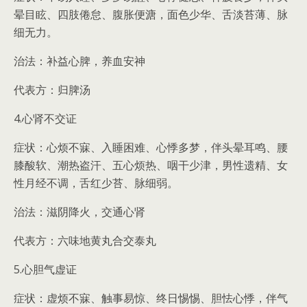
晕目眩、四肢倦怠、腹胀便溏，面色少华、舌淡苔薄、脉
细无力。
治法：补益心脾，养血安神
代表方：归脾汤
4.心肾不交证
症状：心烦不寐、入睡困难、心悸多梦，伴头晕耳鸣、腰
膝酸软、潮热盗汗、五心烦热、咽干少津，男性遗精、女
性月经不调，舌红少苔、脉细弱。
治法：滋阴降火，交通心肾
代表方：六味地黄丸合交泰丸
5.心胆气虚证
症状：虚烦不寐、触事易惊、终日惕惕、胆怯心悸，伴气