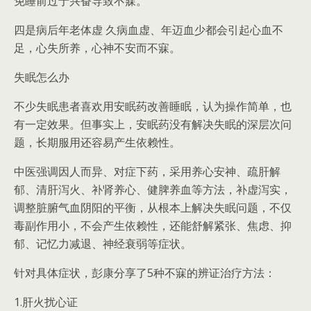
免睡前过于兴奋导致不寐。
四是病后年老体虚 久病血虚、年迈血少都会引起心血不
足，心失所养，心神不安而不寐。
失眠怎么办
不少失眠患者喜欢用安眠药改善睡眠，认为操作简单，也
有一定效果。但事实上，安眠药没有解决失眠的深层次问
题，长期服用还容易产生依赖性。
中医强调因人而异、对症下药，采用养心安神、疏肝解
郁、清肝泻火、补肾养心、健脾养血等方法，补虚泻实，
调整脏腑气血阴阳的平衡，从根本上解决失眠问题，不仅
毒副作用小，不会产生依赖性，还能舒解紧张、焦虑、抑
郁、记忆力减退、神经衰弱等症状。
针对具体症状，彭康分享了5种不寐的辨证治疗方法：
1.肝火扰心证