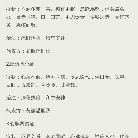
症状：不寐多梦，甚则彻夜不眠、急躁易怒，伴头晕头
胀、目赤耳鸣、口干口苦、不思饮食、便秘尿赤，舌红苔
黄、脉弦而数。
治法：疏肝泻火，镇静安神
代表方：龙胆泻肝汤
2.痰热扰心证
症状：心烦不寐、胸闷脘痞、泛恶嗳气，伴口苦、头重、
目眩，舌质红、苔黄腻、脉滑数。
治法：清化热痰，和中安神
代表方：黄连温胆汤
3.心脾两虚证
症状：不易入睡、多梦易醒、心悸健忘、神疲食少，伴头