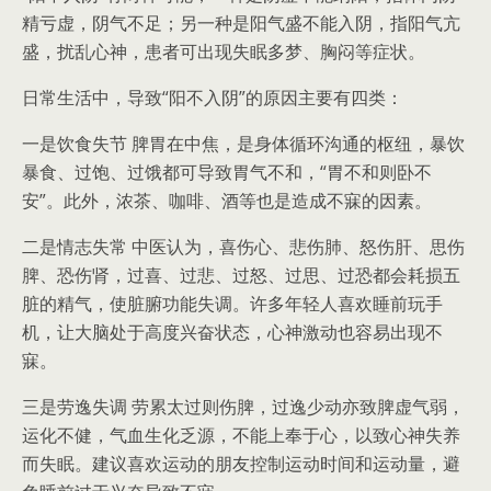
精亏虚，阴气不足；另一种是阳气盛不能入阴，指阳气亢
盛，扰乱心神，患者可出现失眠多梦、胸闷等症状。
日常生活中，导致“阳不入阴”的原因主要有四类：
一是饮食失节 脾胃在中焦，是身体循环沟通的枢纽，暴饮
暴食、过饱、过饿都可导致胃气不和，“胃不和则卧不
安”。此外，浓茶、咖啡、酒等也是造成不寐的因素。
二是情志失常 中医认为，喜伤心、悲伤肺、怒伤肝、思伤
脾、恐伤肾，过喜、过悲、过怒、过思、过恐都会耗损五
脏的精气，使脏腑功能失调。许多年轻人喜欢睡前玩手
机，让大脑处于高度兴奋状态，心神激动也容易出现不
寐。
三是劳逸失调 劳累太过则伤脾，过逸少动亦致脾虚气弱，
运化不健，气血生化乏源，不能上奉于心，以致心神失养
而失眠。建议喜欢运动的朋友控制运动时间和运动量，避